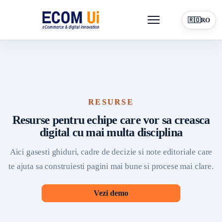
Menu
🇷🇴
RO
Platforma
Pentru antreprenori
Vizibilitate online
Resurse
Blog
RESURSE
Contact
Solicita demo
Resurse pentru echipe care vor sa creasca
digital cu mai multa disciplina
Aici gasesti ghiduri, cadre de decizie si note editoriale care
te ajuta sa construiesti pagini mai bune si procese mai clare.
Vezi demo