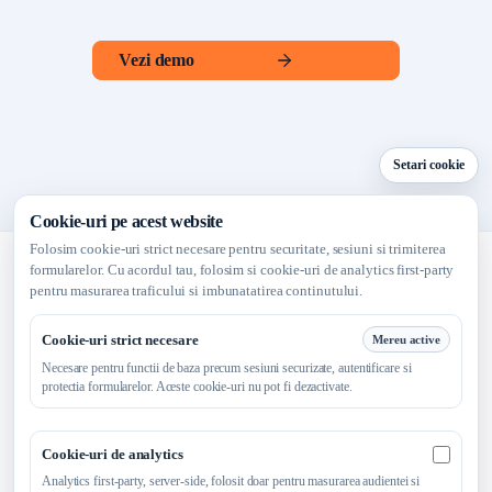
Vezi demo
Setari cookie
Cookie-uri pe acest website
Folosim cookie-uri strict necesare pentru securitate, sesiuni si trimiterea
formularelor. Cu acordul tau, folosim si cookie-uri de analytics first-party
pentru masurarea traficului si imbunatatirea continutului.
Launch faster. Sell smarter.
Cookie-uri strict necesare
Mereu active
Necesare pentru functii de baza precum sesiuni securizate, autentificare si
protectia formularelor. Aceste cookie-uri nu pot fi dezactivate.
Platforma
Pentru antreprenori
Vizibilitate online
Cookie-uri de analytics
Cookie-uri
Resurse
Blog
Despre
Contact
Analytics first-party, server-side, folosit doar pentru masurarea audientei si