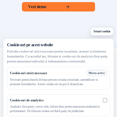
Vezi demo
Setari cookie
Cookie-uri pe acest website
Folosim cookie-uri strict necesare pentru securitate, sesiuni si trimiterea
formularelor. Cu acordul tau, folosim si cookie-uri de analytics first-party
pentru masurarea traficului si imbunatatirea continutului.
Launch faster. Sell smarter.
Cookie-uri strict necesare
Mereu active
Necesare pentru functii de baza precum sesiuni securizate, autentificare si
protectia formularelor. Aceste cookie-uri nu pot fi dezactivate.
Platforma
Pentru antreprenori
Vizibilitate online
Cookie-uri de analytics
Cookie-uri
Resurse
Blog
Despre
Contact
Analytics first-party, server-side, folosit doar pentru masurarea audientei si
performantei. Nu folosim cookie-uri third-party de publicitate.
Politica de confidentialitate
Politica de cookie-uri