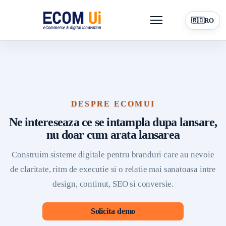
Menu
🇷🇴
RO
Platforma
Pentru antreprenori
Vizibilitate online
Resurse
Blog
DESPRE ECOMUI
Contact
Solicita demo
Ne intereseaza ce se intampla dupa lansare,
nu doar cum arata lansarea
Construim sisteme digitale pentru branduri care au nevoie
de claritate, ritm de executie si o relatie mai sanatoasa intre
design, continut, SEO si conversie.
Solicita demo