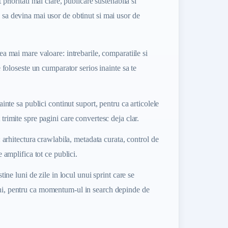
t prioritati mai clare, publicare sustenabila si
p sa devina mai usor de obtinut si mai usor de
ea mai mare valoare: intrebarile, comparatiile si
e foloseste un cumparator serios inainte sa te
ainte sa publici continut suport, pentru ca articolele
trimite spre pagini care convertesc deja clar.
: arhitectura crawlabila, metadata curata, control de
e amplifica tot ce publici.
tine luni de zile in locul unui sprint care se
i, pentru ca momentum-ul in search depinde de