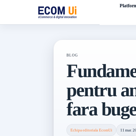
Platfor
BLOG
Fundame
pentru a
fara bug
Echipa editoriala EcomUi
11 mar. 2