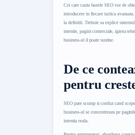
Cei care cauta bazele SEO vor de obic
introducere in fiecare tactica avansata
la definitii. Trebuie sa explice sistem
intentie, pagini comerciale, igiena tehn
business-ul il poate sustine.
De ce contea
pentru crest
SEO pare scump si confuz cand scope-
business-ul se concentreaza pe paginile
intentia reala.
Pentru antreprenori, abordarea corec