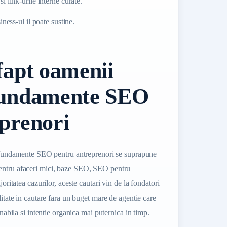
 link-urile interne curate.
iness-ul il poate sustine.
fapt oamenii
fundamente SEO
prenori
ei fundamente SEO pentru antreprenori se suprapune
entru afaceri mici, baze SEO, SEO pentru
joritatea cazurilor, aceste cautari vin de la fondatori
litate in cautare fara un buget mare de agentie care
enabila si intentie organica mai puternica in timp.