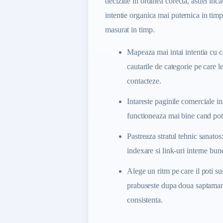
deciziile in ordinea corecta, astfel inca
intentie organica mai puternica in tim
masurat in timp.
Mapeaza mai intai intentia cu c
cautarile de categorie pe care l
contacteze.
Intareste paginile comerciale in
functioneaza mai bine cand pot 
Pastreaza stratul tehnic sanatos
indexare si link-uri interne bun
Alege un ritm pe care il poti sus
prabuseste dupa doua saptaman
consistenta.