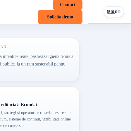
Contact
🇷🇴
RO
Solicita demo
EAN
 intentiile reale, pastreaza igiena tehnica
si publica la un ritm sustenabil pentru
R
 editoriala EcomUi
, strategi si operatori care scriu despre site-
ium, sisteme de continut, vizibilitate online
re de conversie.