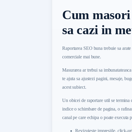
Cum masori 
sa cazi in me
Raportarea SEO buna trebuie sa arate da
comerciale mai bune.
Masurarea ar trebui sa imbunatateasca 
te ajuta sa ajustezi pagini, mesaje, bu
acest subiect.
Un obicei de raportare util se termina 
indice o schimbare de pagina, o rafinar
canal pe care echipa o poate executa p
Revizuieste impresiile, click-ur