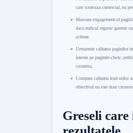
care conteaza comercial, nu pen
Masoara engagement-ul paginii d
daca traficul organic gaseste r
actiune.
Urmareste calitatea paginilor in
interne pe paginile-cheie, astfe
cresterea.
Compara calitatea lead-urilor s
obiectivul nu este doar cresterea
Greseli care 
rezultatele