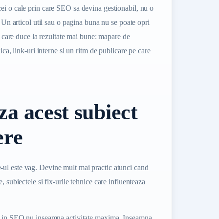
ei o cale prin care SEO sa devina gestionabil, nu o
. Un articol util sau o pagina buna nu se poate opri
ul care duce la rezultate mai bune: mapare de
ica, link-uri interne si un ritm de publicare pe care
za acest subiect
ere
ul este vag. Devine mult mai practic atunci cand
, subiectele si fix-urile tehnice care influenteaza
ta in SEO nu inseamna activitate maxima. Inseamna