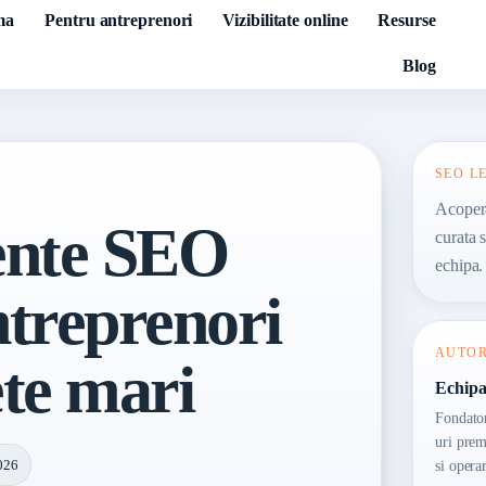
ma
Pentru antreprenori
Vizibilitate online
Resurse
Blog
SEO L
Acopera
nte SEO
curata 
echipa.
ntreprenori
AUTO
ete mari
Echipa
Fondatori
uri prem
026
si opera